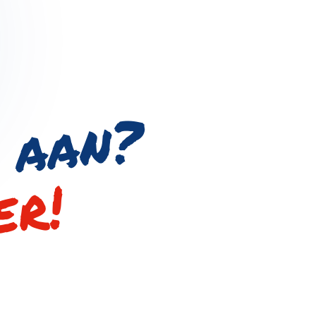
?
er!