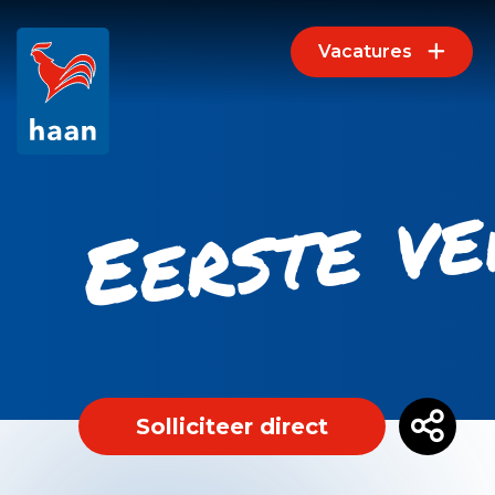
Vacatures
Eerste v
Solliciteer direct