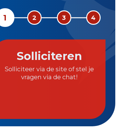
1
2
3
4
Solliciteren
Solliciteer via de site of stel je
Wij ne
vragen via de chat!
om sa
vac