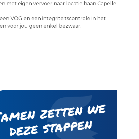
en met eigen vervoer naar locatie haan Capelle
een VOG en een integriteitscontrole in het
en voor jou geen enkel bezwaar.
S
a
m
e
n
z
ett
e
n
w
e
d
e
z
e st
a
p
p
e
n