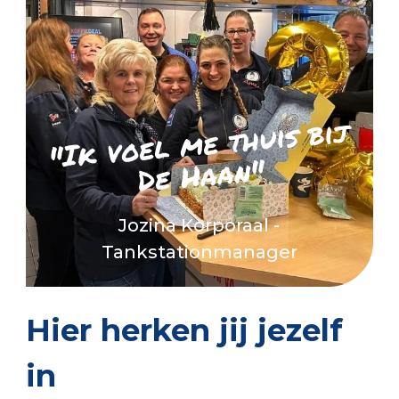
"Ik voel
me thuis bij
De Haan"
Jozina Korporaal -
Tankstationmanager
Hier herken jij jezelf
in