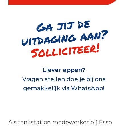
G
a jij de
uitd
a
gi
n
g
a
a
n
?
Solliciteer!
Liever appen?
Vragen stellen doe je bij ons
gemakkelijk via WhatsApp!
Als tankstation medewerker bij Esso