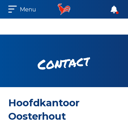
Menu
t
c
a
t
n
o
C
Hoofdkantoor
Oosterhout