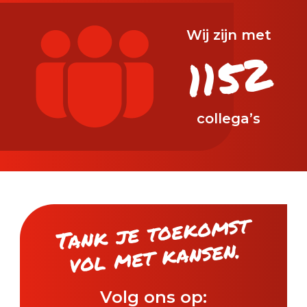
Wij zijn met
1192
collega’s
Tank je toeko
mst
vol
met kansen.
Volg ons op: