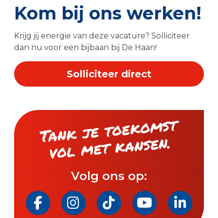
Kom bij ons werken!
Krijg jij energie van deze vacature? Solliciteer
dan nu voor een bijbaan bij De Haan!
Solliciteer direct
Tank je toeko
mst
vol
met kansen.
Volg ons op: