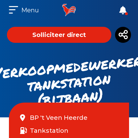
Menu
Solliciteer direct
ks
at
b
n
n)
BP 't Veen Heerde
Tankstation