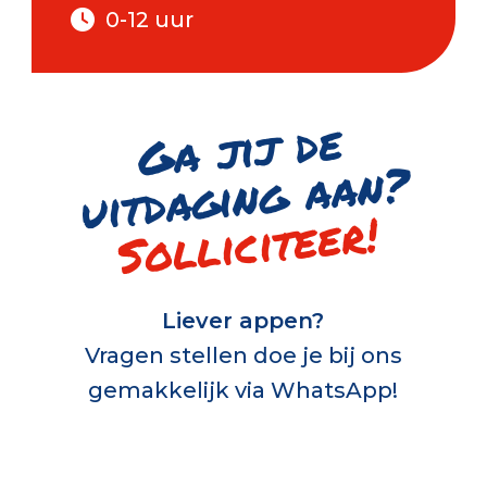
0-12 uur
G
a jij de
uitd
a
gi
n
g
a
a
n
?
Solliciteer!
Liever appen?
Vragen stellen doe je bij ons
gemakkelijk via WhatsApp!