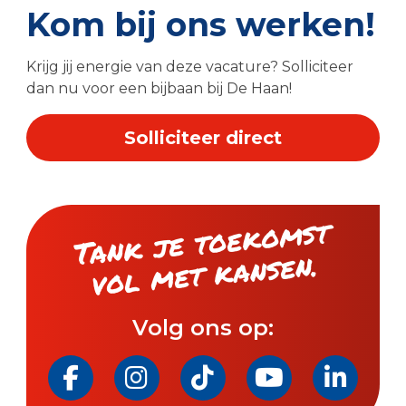
Kom bij ons werken!
Krijg jij energie van deze vacature? Solliciteer
dan nu voor een bijbaan bij De Haan!
Solliciteer direct
Tank je toeko
mst
vol
met kansen.
Volg ons op: