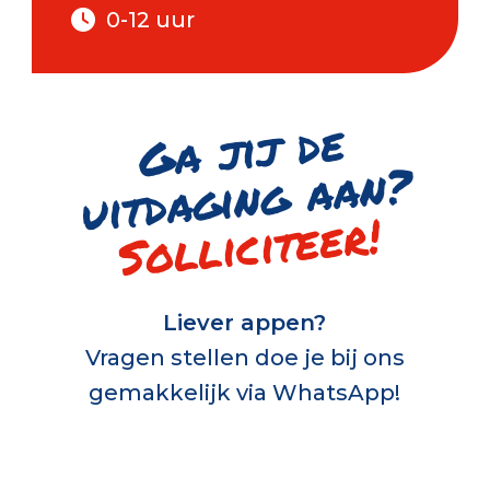
0-12 uur
G
a jij de
uitd
a
gi
n
g
a
a
n
?
Solliciteer!
Liever appen?
Vragen stellen doe je bij ons
gemakkelijk via WhatsApp!