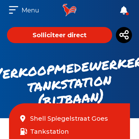
Menu
Solliciteer direct
ks
at
b
n
n)
Shell Spiegelstraat Goes
Tankstation