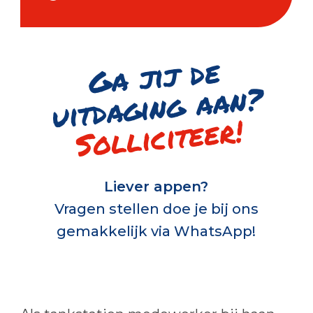
G
a jij de
uitd
a
gi
n
g
a
a
n
?
Solliciteer!
Liever appen?
Vragen stellen doe je bij ons
gemakkelijk via WhatsApp!