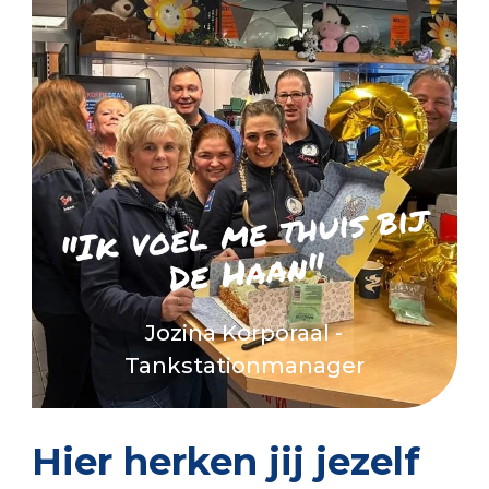
"Ik voel
me thuis bij
De Haan"
Jozina Korporaal -
Tankstationmanager
Hier herken jij jezelf