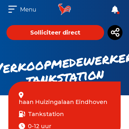
Menu
Solliciteer direct
ks
at
n
haan Huizingalaan Eindhoven
Tankstation
0-12 uur