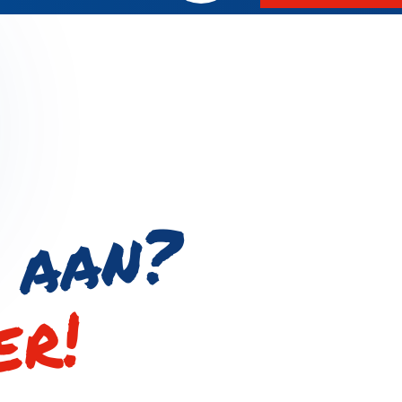
?
er!