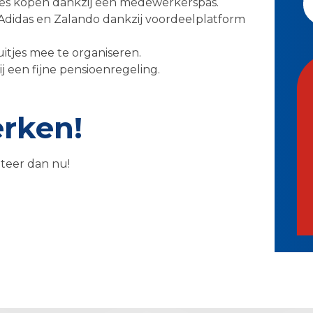
jes kopen dankzij een medewerkerspas.
Adidas en Zalando dankzij voordeelplatform
uitjes mee te organiseren.
j een fijne pensioenregeling.
erken!
citeer dan nu!