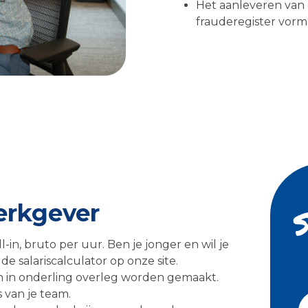
Het aanleveren van 
frauderegister vorm
werkgever
ll-in, bruto per uur. Ben je jonger en wil je
e salariscalculator op onze site.
en in onderling overleg worden gemaakt.
 van je team.