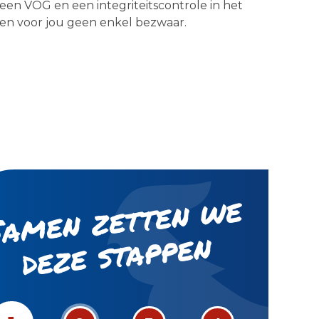
een VOG en een integriteitscontrole in het
en voor jou geen enkel bezwaar.
S
a
m
e
n
z
ett
e
n
w
e
d
e
z
e st
a
p
p
e
n