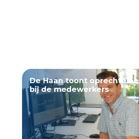
De Haan toont oprechte b
bij de medewerkers