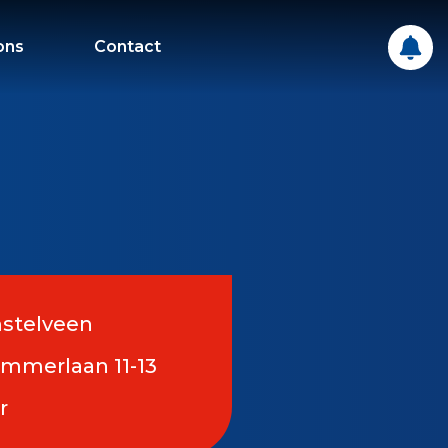
ons
Contact
mstelveen
mmerlaan 11-13
r