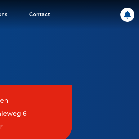
ons
Contact
men
aleweg 6
r