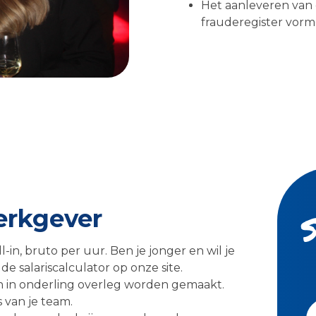
Het aanleveren van 
frauderegister vorm
werkgever
ll-in, bruto per uur. Ben je jonger en wil je
e salariscalculator op onze site.
en in onderling overleg worden gemaakt.
 van je team.