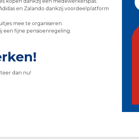
jes kopen dankzij een medewerkerspas.
Adidas en Zalando dankzij voordeelplatform
uitjes mee te organiseren.
j een fijne pensioenregeling.
erken!
citeer dan nu!