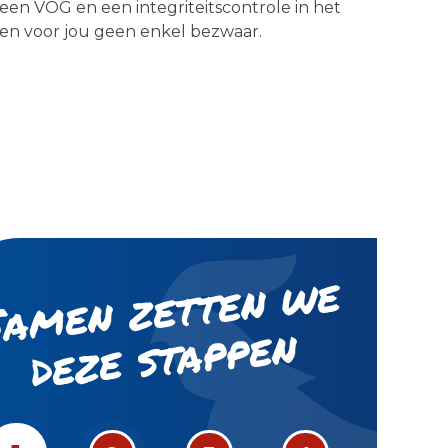
een VOG en een integriteitscontrole in het
en voor jou geen enkel bezwaar.
S
a
m
e
n
z
ett
e
n
w
e
d
e
z
e st
a
p
p
e
n