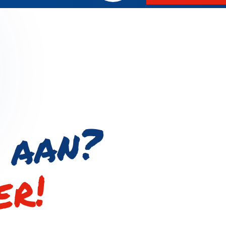
?
er!