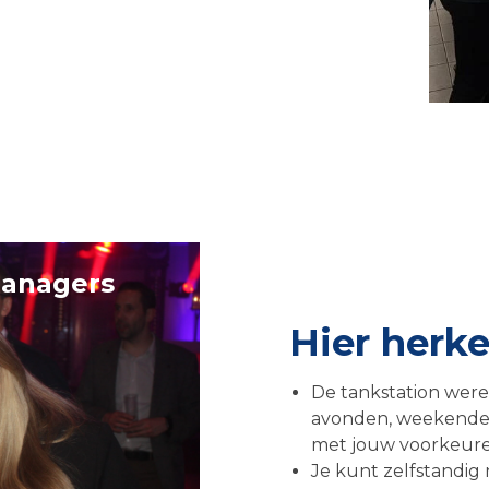
managers
Hier herken
De tankstation werel
avonden, weekenden
met jouw voorkeure
Je kunt zelfstandi