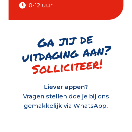
0-12 uur
G
a jij de
uitd
a
gi
n
g
a
a
n
?
Solliciteer!
Liever appen?
Vragen stellen doe je bij ons
gemakkelijk via WhatsApp!