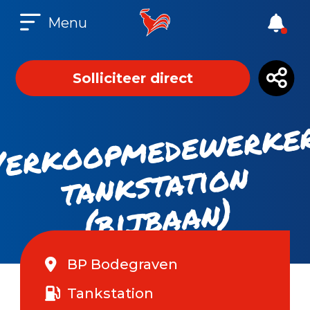
Menu
Solliciteer direct
ks
at
b
n
n)
BP Bodegraven
Tankstation