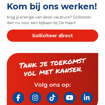
Kom bij ons werken!
Krijg jij energie van deze vacature? Solliciteer
dan nu voor een bijbaan bij De Haan!
Solliciteer direct
Tank je toeko
mst
vol
met kansen.
Volg ons op: