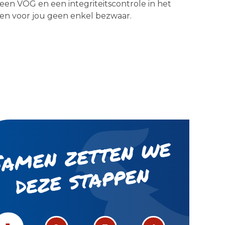
een VOG en een integriteitscontrole in het
en voor jou geen enkel bezwaar.
S
a
m
e
n
z
ett
e
n
w
e
d
e
z
e st
a
p
p
e
n