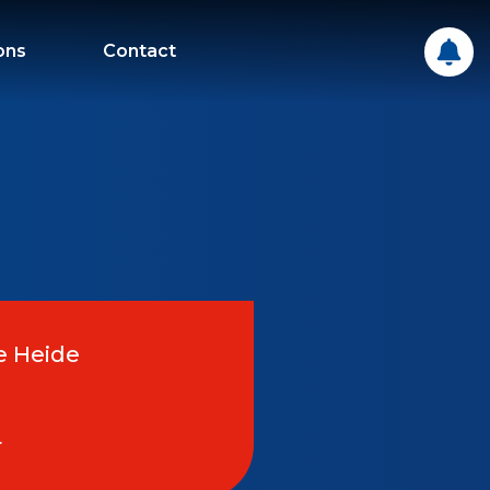
ons
Contact
e Heide
r