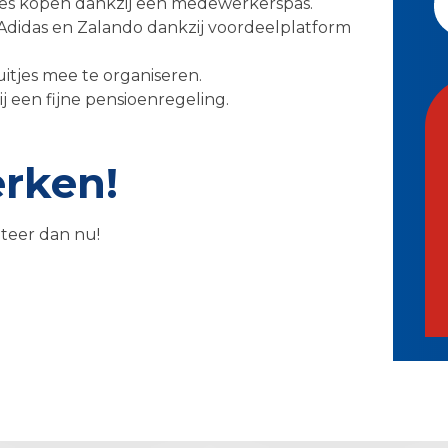
jes kopen dankzij een medewerkerspas.
Adidas en Zalando dankzij voordeelplatform
uitjes mee te organiseren.
j een fijne pensioenregeling.
erken!
citeer dan nu!