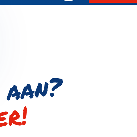
?
er!