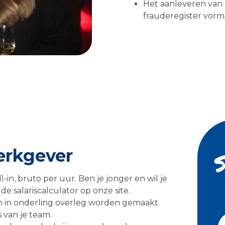
Het aanleveren van 
frauderegister vorm
werkgever
ll-in, bruto per uur. Ben je jonger en wil je
e salariscalculator op onze site.
en in onderling overleg worden gemaakt.
 van je team.