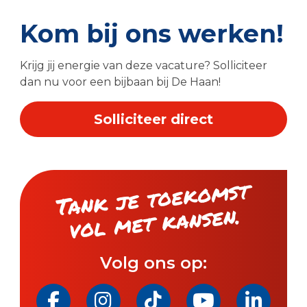
Kom bij ons werken!
Krijg jij energie van deze vacature? Solliciteer
dan nu voor een bijbaan bij De Haan!
Solliciteer direct
Tank je toeko
mst
vol
met kansen.
Volg ons op: