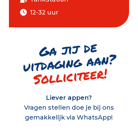
12-32 uur
G
a jij de
uitd
a
gi
n
g
a
a
n
?
Solliciteer!
Liever appen?
Vragen stellen doe je bij ons
gemakkelijk via WhatsApp!