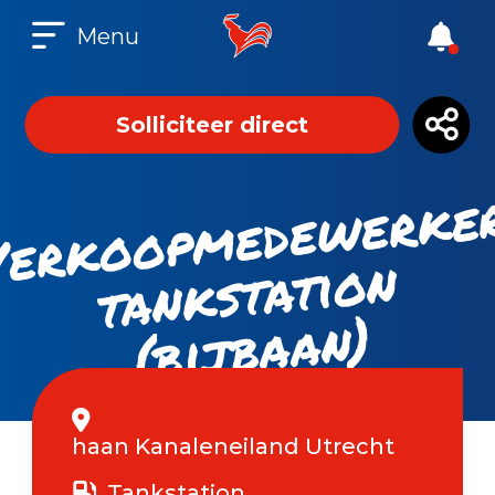
Menu
Solliciteer direct
ks
at
b
n
n)
haan Kanaleneiland Utrecht
Tankstation