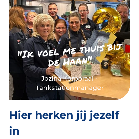
"Ik voel
me thuis bij
De Haan"
Jozina Korporaal -
Tankstationmanager
Hier herken jij jezelf
in