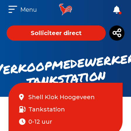
Menu
Solliciteer direct
ks
at
n
Shell Klok Hoogeveen
Tankstation
0-12 uur