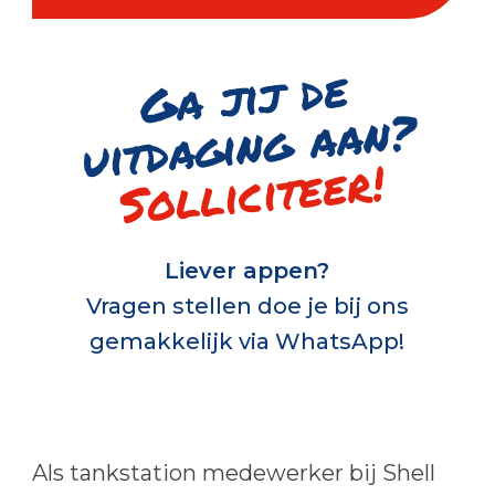
G
a jij de
uitd
a
gi
n
g
a
a
n
?
Solliciteer!
Liever appen?
Vragen stellen doe je bij ons
gemakkelijk via WhatsApp!
Als tankstation medewerker bij Shell