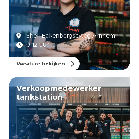
Shell Bakenbergseweg Arnhem
0-12 uur
Vacature bekijken
Verkoopmedewerker
tankstation