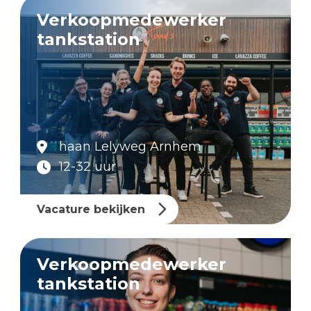
Verkoopmedewerker
tankstation
haan Lelyweg Arnhem
12-32 uur
Vacature bekijken
Verkoopmedewerker
tankstation