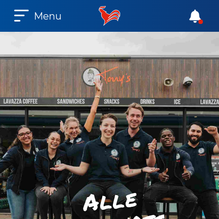
Menu
e
l
l
A