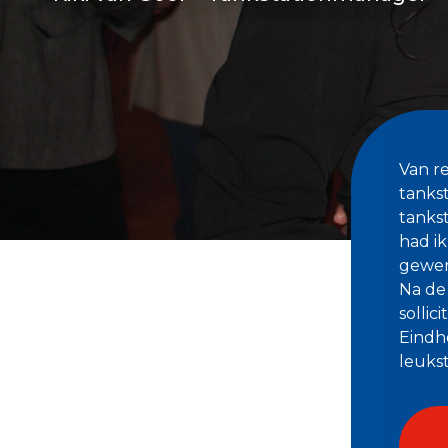
Van re
tankst
tanks
had i
gewer
Na de 
sollic
Eindho
leukst