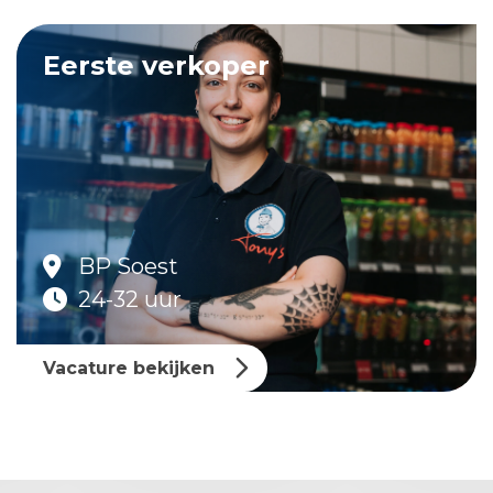
Eerste verkoper
BP Soest
24-32 uur
Vacature bekijken