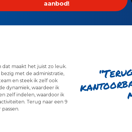
aanbod!
“
g na
k
or
o
 dat maakt het juist zo leuk.
mi
 bezig met de administratie,
eam en steek ik zelf ook
m
de dynamiek, waardeer ik
jden zelf indelen, waardoor ik
ctiviteiten. Terug naar een 9
r passen.