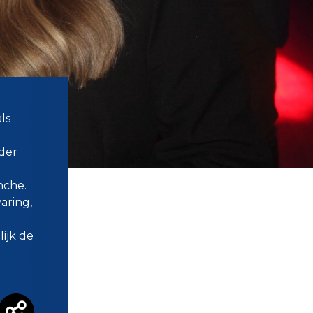
ls
der
nche.
aring,
lijk de