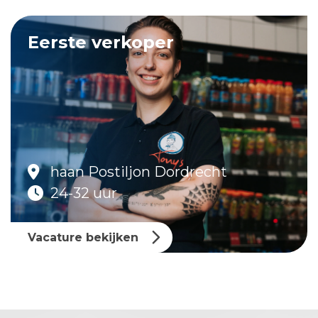
Eerste verkoper
haan Postiljon Dordrecht
24-32 uur
Vacature bekijken