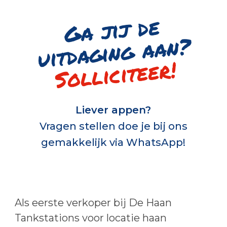
G
a jij de
uitd
a
gi
n
g
a
a
n
?
Solliciteer!
Liever appen?
Vragen stellen doe je bij ons
gemakkelijk via WhatsApp!
Als eerste verkoper bij De Haan
Tankstations voor locatie haan