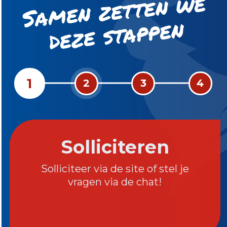
S
a
m
e
n
z
ett
e
n
w
e
d
e
z
e st
a
p
p
e
n
1
2
3
4
Solliciteren
Solliciteer via de site of stel je
vragen via de chat!