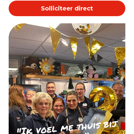
Solliciteer direct
"Ik voel
me thuis bij