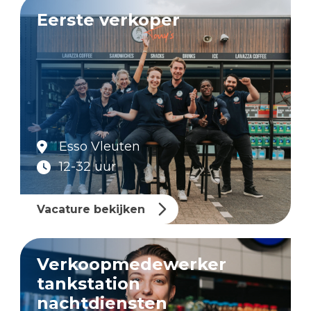
Eerste verkoper
Esso Vleuten
12-32 uur
Vacature bekijken
Verkoopmedewerker
tankstation
nachtdiensten