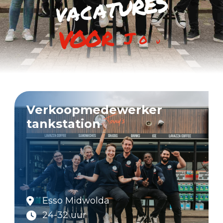
s
e
r
u
t
a
c
a
v
u
o
j
r
o
o
v
Verkoopmedewerker
tankstation
Esso Midwolda
24-32 uur