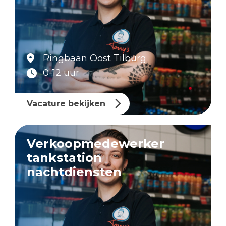
Ringbaan Oost Tilburg
0-12 uur
Vacature bekijken
Verkoopmedewerker
tankstation
nachtdiensten