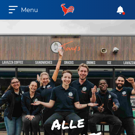
Menu
e
l
l
A