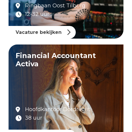
Ringbaan Oost Tilburg
12-32 uur
Vacature bekijken
Financial Accountant
Activa
Hoofdkantoor Dordrecht
38 uur