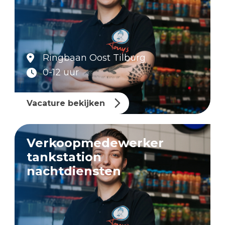
Ringbaan Oost Tilburg
0-12 uur
Vacature bekijken
Verkoopmedewerker
tankstation
nachtdiensten