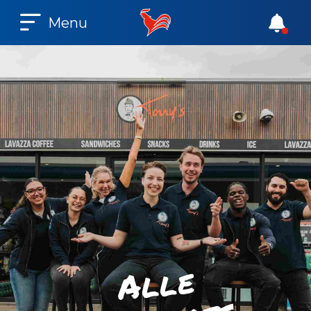
Menu
e
l
l
A