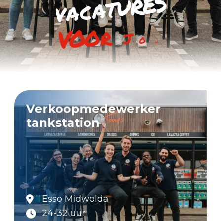
s
e
r
u
t
a
c
a
v
u
o
j
r
o
o
v
Verkoopmedewerker
tankstation
Esso Midwolda
24-32 uur