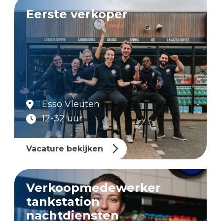
Eerste verkoper
Esso Vleuten
12-32 uur
Vacature bekijken
Verkoopmedewerker
tankstation
nachtdiensten