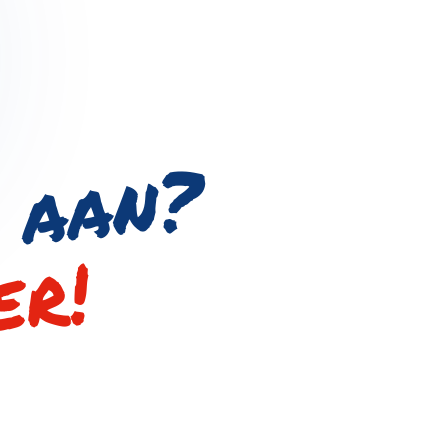
?
er!