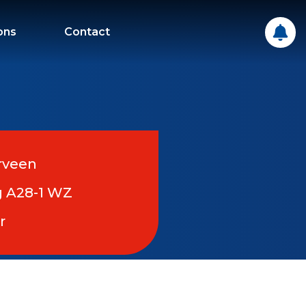
ons
Contact
rveen
g A28-1 WZ
r