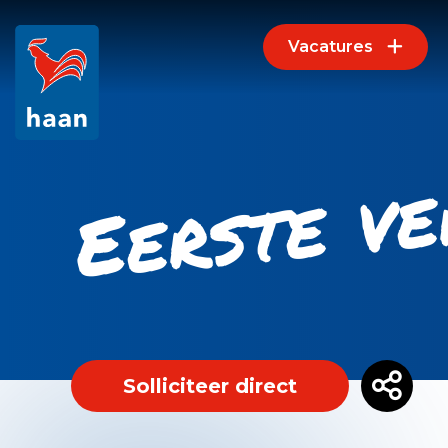
Vacatures
Eerste v
Solliciteer direct