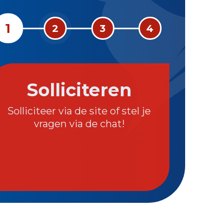
1
2
3
4
Solliciteren
Solliciteer via de site of stel je
Wij ne
vragen via de chat!
om sa
vac