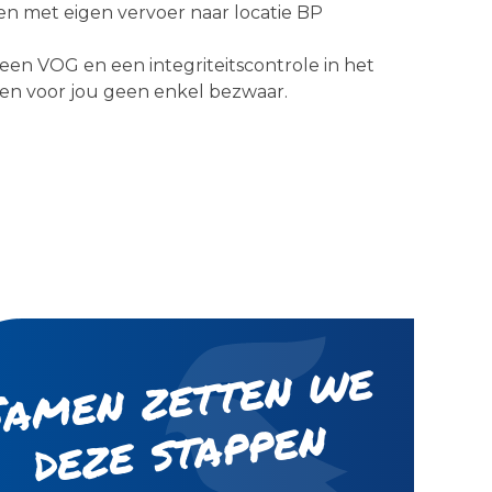
en met eigen vervoer naar locatie BP
een VOG en een integriteitscontrole in het
en voor jou geen enkel bezwaar.
S
a
m
e
n
z
ett
e
n
w
e
d
e
z
e st
a
p
p
e
n