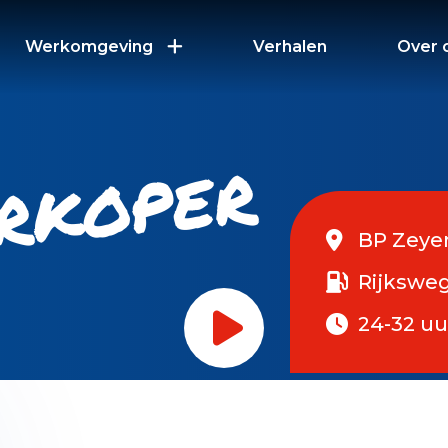
Werkomgeving
Verhalen
Over 
erkoper
BP Zeye
Rijkswe
24-32 uu