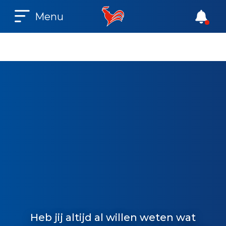
Menu
k
n
a
s
T
t
a
t
i
Heb jij altijd al willen weten wat