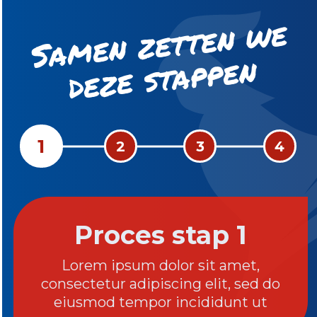
S
a
m
e
n
z
ett
e
n
w
e
d
e
z
e st
a
p
p
e
n
1
2
3
4
Proces stap 1
Lorem ipsum dolor sit amet,
consectetur adipiscing elit, sed do
eiusmod tempor incididunt ut