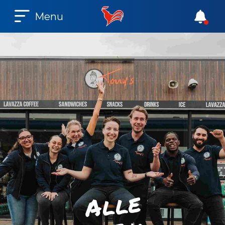
Menu
e
l
l
A